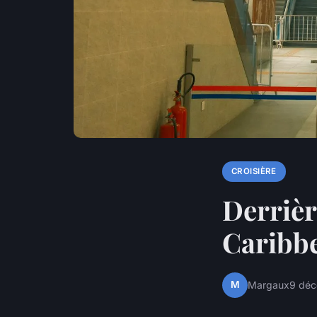
CROISIÈRE
Derrièr
Caribb
M
Margaux
9 dé