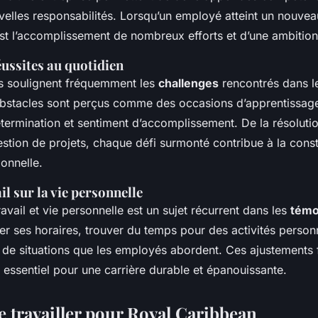
velles responsabilités. Lorsqu’un employé atteint un nouvea
est l’accomplissement de nombreux efforts et d’une ambition
éussites au quotidien
s soulignent fréquemment les
challenges
rencontrés dans le
bstacles sont perçus comme des occasions d’apprentissag
étermination et sentiment d’accomplissement. De la résolut
stion de projets, chaque défi surmonté contribue à la const
ionnelle.
l sur la vie personnelle
travail et vie personnelle est un sujet récurrent dans les
témo
er ses horaires, trouver du temps pour des activités personn
t de situations que les employés abordent. Ces ajustements 
, essentiel pour une carrière durable et épanouissante.
e travailler pour Royal Caribbean