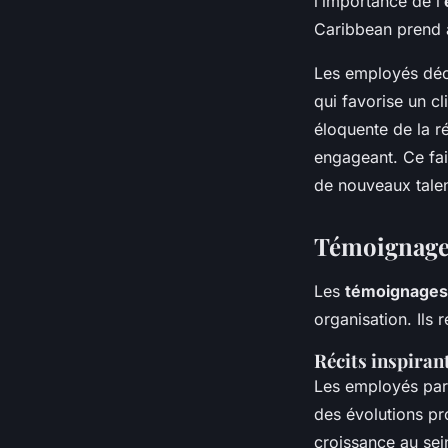
l’importance de l’
Caribbean prend au
Les employés décri
qui favorise un c
éloquente de la r
engageant. Ce fai
de nouveaux talen
Témoignage
Les
témoignages
organisation. Ils 
Récits inspiran
Les employés part
des évolutions pr
croissance au sei