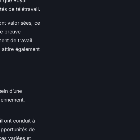
t que Royal
és de télétravail.
ont valorisées, ce
ne preuve
ent de travail
 attire également
ein d’une
diennement.
il
ont conduit à
opportunités de
es variées et