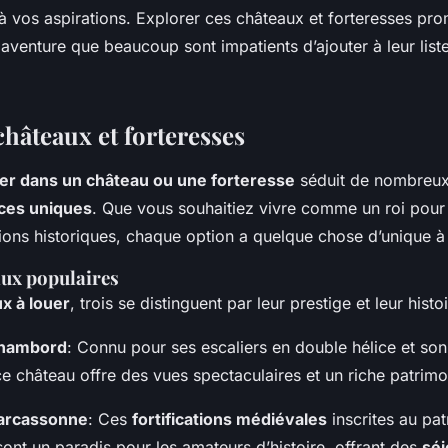
à vos aspirations. Explorer ces châteaux et forteresses pr
venture que beaucoup sont impatients d’ajouter à leur list
hâteaux et forteresses
er dans un château ou une forteresse
séduit de nombreux
ces uniques
. Que vous souhaitiez vivre comme un roi pour 
ions historiques, chaque option a quelque chose d’unique à o
aux populaires
x à louer
, trois se distinguent par leur prestige et leur histo
Chambord
: Connu pour ses escaliers en double hélice et son
e château offre des vues spectaculaires et un riche patrimo
arcassonne
: Ces
fortifications médiévales
inscrites au pa
nt un paradis pour les amateurs d’histoire, offrant des
séj