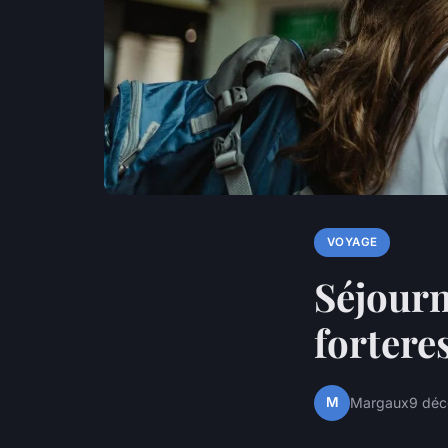
VOYAGE
Séjourn
fortere
M
Margaux
9 dé