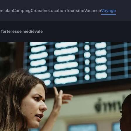
n plan
Camping
Croisière
Location
Tourisme
Vacance
Voyage
 forteresse médiévale