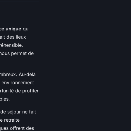
ce unique
qui
ait des lieux
réhensible.
 nous permet de
ombreux. Au-delà
un environnement
tunité de profiter
bles.
de séjour ne fait
 retraite
ues offrent des