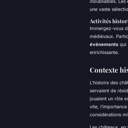
inoubliables. Les
une vaste sélecti
Activités histor
Immergez-vous da
médiévaux. Parti
événements
qui 
enrichissante.
Contexte his
L’histoire des ch
servaient de rési
jouaient un rôle e
vite, l’importance
considérations mi
Les châteaux, en 