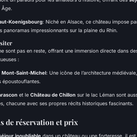
 Âge.
aut-Koenigsbourg
: Niché en Alsace, ce château impose p
s panoramas impressionnants sur la plaine du Rhin.
siter
e sont pas en reste, offrant une immersion directe dans des
ueuses :
 Mont-Saint-Michel
: Une icône de l’architecture médiévale,
 époustouflantes.
arascon
et le
Château de Chillon
sur le lac Léman sont auss
s, chacune avec ses propres récits historiques fascinants.
 de réservation et prix
séjour inoubliable
dans un château ou une forteresse, il est 