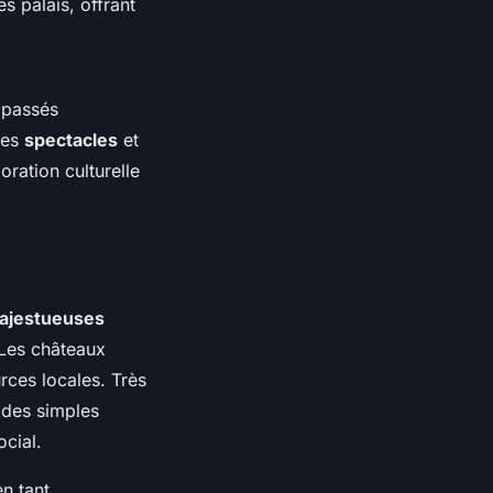
s palais, offrant
 passés
des
spectacles
et
ration culturelle
ajestueuses
 Les châteaux
urces locales. Très
à des simples
ocial.
en tant