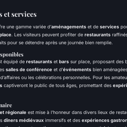
et services
fre une gamme variée d’
aménagements
et de
services
pou
place
. Les visiteurs peuvent profiter de
restaurants
raffiné
faits pour se détendre après une journée bien remplie.
sponibles
st équipé de
restaurants
et
bars
sur place, proposant des 
des
salles de conférence
et d’
événements
bien aménagées 
 d’affaires ou les célébrations personnelles. Pour les amateu
rs
captiveront le public de tous âges, promettant des
expéri
naire
 et régionale
est mise à l’honneur dans divers lieux de resta
es
dîners médiévaux
immersifs et des
expériences gastro