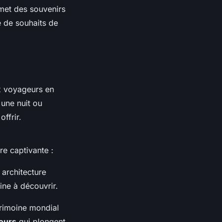
omet des souvenirs
e de souhaits de
 voyageurs en
une nuit ou
ffrir.
ire captivante :
 architecture
ine à découvrir.
trimoine mondial
ours
qui plongent