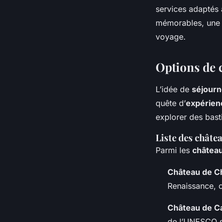
services adaptés 
mémorables, une a
voyage.
Options de c
L’idée de
séjourn
quête d’
expérien
explorer des bast
Liste des châte
Parmi les
château
Château de 
Renaissance, c
Château de C
de l’UNESCO so