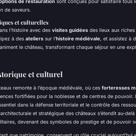
options de restauration
sont conçues pour satisfaire tous le
on de saveurs.
iques et culturelles
ns l’histoire avec des
visites guidées
des lieux aux riches
cipez à des
ateliers
sur l’
histoire médiévale
, et assistez à 
animent le château, transformant chaque séjour en une explo
torique et culturel
âteaux remonte à l’époque médiévale, où ces
forteresses m
dences fortifiées pour la noblesse et de centres de pouvoir.
ssentiel dans la défense territoriale et le contrôle des resso
 architecturale et stratégique des châteaux s’étendit au-del
litaires, devenant des symboles de prestige et de pouvoir s
tant que patrimoine, conservent un rôle crucial aujourd’hui 