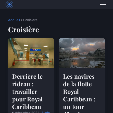
Accueil
› Croisière
Croisière
Derrière le
Les navires
rideau :
de la flotte
travailler
Royal
pour Royal
Caribbean :
Caribbean
un tour
9 décembre 2024
6 min