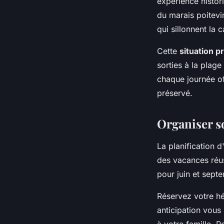
expérience histor
du marais poitevi
qui sillonnent l
Cette
situation pr
sorties à la plage
chaque journée of
préservé.
Organiser so
La planification 
des vacances réu
pour juin et septe
Réservez votre hé
anticipation vous
à votre famille. P