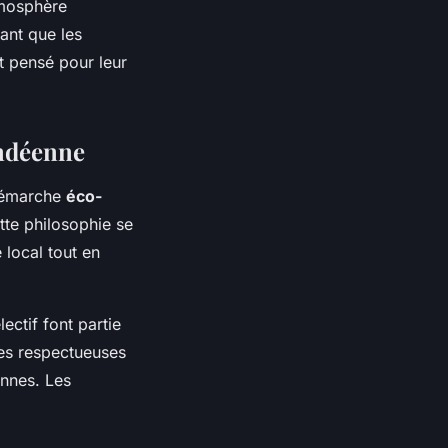
tmosphère
ant que les
 pensé pour leur
endéenne
 démarche
éco-
tte philosophie se
 local tout en
lectif font partie
des respectueuses
ennes. Les