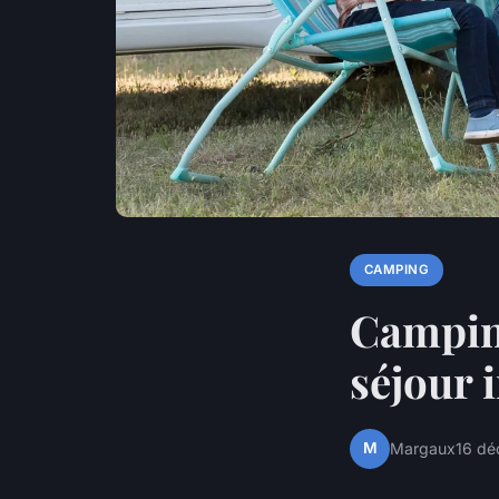
CAMPING
Camping
séjour 
M
Margaux
16 d