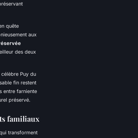
préservant
 en quête
monieusement aux
préservée
eilleur des deux
e célèbre Puy du
able fin restent
s entre farniente
urel préservé.
ts familiaux
qui transforment