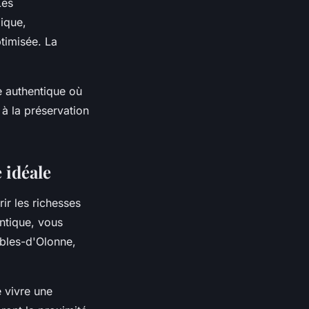
Les
gique,
timisée. La
e authentique où
 à la préservation
 idéale
ir les richesses
ntique, vous
ables-d'Olonne,
 vivre une