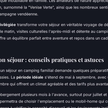
ique inoubliable en famille. Les amateurs de nature apprécie
n, surnommé la "Venise Verte", ainsi que les nombreux sent
a campagne vendéenne.
ivilégiée
transforme votre séjour en véritable voyage de d
 le matin, visites culturelles l'après-midi et détente au camp
fre un équilibre parfait entre aventure et repos dans un cad
n séjour : conseils pratiques et astuces
d'un séjour en camping familial demande quelques préparatif
ssies. La
période idéale
s'étend de mai à septembre, avec 
mbre qui offrent un climat agréable et des tarifs plus avant
bergement plusieurs mois à l'avance, surtout pour juillet et
 permettra de choisir l'emplacement ou le mobil-home qui c
ensez à vérifier la capacité d'accueil et les équipements inc