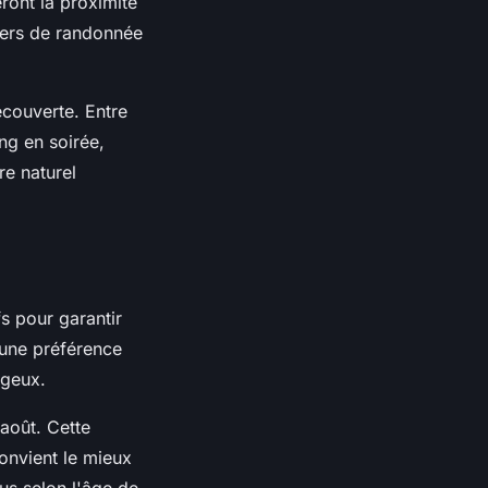
ront la proximité
iers de randonnée
écouverte. Entre
ing en soirée,
re naturel
s pour garantir
une préférence
ageux.
 août. Cette
onvient le mieux
lus selon l'âge de