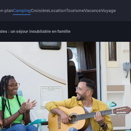
n plan
Camping
Croisière
Location
Tourisme
Vacance
Voyage
es : un séjour inoubliable en famille