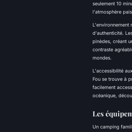
seulement 10 minu
l'atmosphère pai
L'environnement n
d'authenticité. L
pinèdes, créant u
contraste agréabl
mondes.
L'accessibilité a
Fou se trouve à p
facilement accessi
océanique, découv
Les équipem
Un camping famili