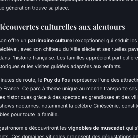
ue génération trouve sa place.
 découvertes culturelles aux alentours
son offre un
patrimoine culturel
exceptionnel qui séduit les 
médiéval, avec son château du XIIIe siècle et ses ruelles pa
ans l'histoire française. Les familles apprécient particulièr
storiques et les visites guidées adaptées aux enfants.
inutes de route, le
Puy du Fou
représente l'une des attracti
de France. Ce parc à thème unique au monde transporte ses v
es historiques grâce à des spectacles grandioses et des vil
 shows nocturnes, notamment la célèbre Cinéscénie, constit
les pour toute la famille.
gastronomie découvriront les
vignobles de muscadet
qui s
ants. Ces domaines viticoles proposent des dégustations