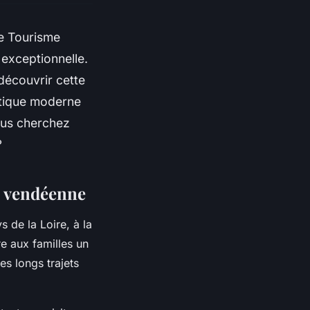
de Tourisme
 exceptionnelle.
découvrir cette
tique moderne
ous cherchez
?
on vendéenne
 de la Loire, à la
re aux familles un
es longs trajets