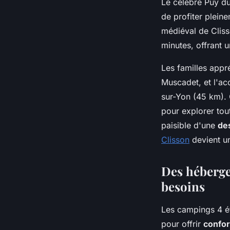
Le célèbre Puy du
de profiter plein
médiéval de Cliss
minutes, offrant 
Les familles appr
Muscadet, et l'ac
sur-Yon (45 km). 
pour explorer tou
paisible d'une
des
Clisson
devient un
Des héberge
besoins
Les campings 4 é
pour offrir
confort