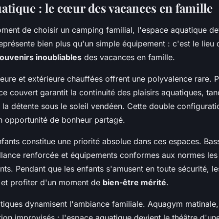
atique : le cœur des vacances en famille
ment de choisir un camping familial, l'espace aquatique de
l représente bien plus qu'un simple équipement : c'est le lie
ouvenirs inoubliables
des vacances en famille.
rieure et extérieure chauffées offrent une polyvalence rare. 
 couvert garantit la continuité des plaisirs aquatiques, tan
à la détente sous le soleil vendéen. Cette double configurat
n opportunité de bonheur partagé.
nfants constitue une priorité absolue dans ces espaces. Bas
eillance renforcée et équipements conformes aux normes les 
ents. Pendant que les enfants s'amusent en toute sécurité, l
 et profiter d'un moment de
bien-être mérité
.
atiques dynamisent l'ambiance familiale. Aquagym matinale, 
ion improvisés : l'espace aquatique devient le théâtre d'un