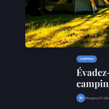
CAMPING
Évadez-
camping
M
Margaux
11 dé