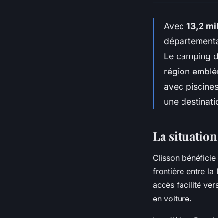
Avec
13,2 mi
départemental
Le camping d
région emblém
avec piscine
une destinati
La situatio
Clisson bénéficie
frontière entre la
accès facilité ver
en voiture.