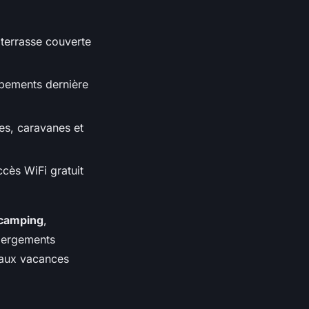
terrasse couverte
pements dernière
es, caravanes et
ccès WiFi gratuit
camping
,
ébergements
e aux vacances