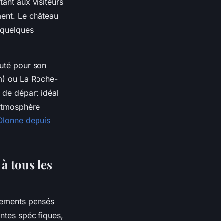
ant aux visiteurs
ment. Le château
 quelques
puté pour son
km) ou La Roche-
 de départ idéal
'atmosphère
'Olonne depuis
à tous les
gements pensés
ntes spécifiques,