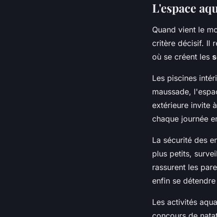
L'espace aqu
Quand vient le mo
critère décisif. I
où se créent les
s
Les piscines inté
maussade, l'espace
extérieure invite 
chaque journée e
La sécurité des e
plus petits, surv
rassurent les par
enfin se détendre
Les activités aqu
concours de natat