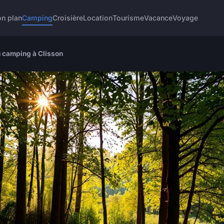
n plan
Camping
Croisière
Location
Tourisme
Vacance
Voyage
u camping à Clisson