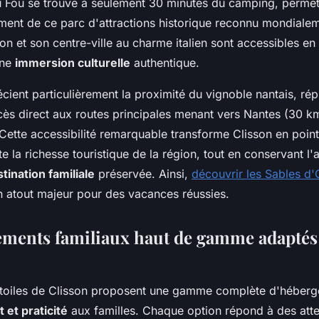
 Fou se trouve à seulement 30 minutes du camping, permett
ement de ce parc d'attractions historique reconnu mondiale
on et son centre-ville au charme italien sont accessibles en
une
immersion culturelle
authentique.
écient particulièrement la proximité du vignoble nantais, ré
cès direct aux routes principales menant vers Nantes (30 
Cette accessibilité remarquable transforme Clisson en point
te la richesse touristique de la région, tout en conservant l
tination familiale
préservée. Ainsi,
découvrir les Sables d
 atout majeur pour des vacances réussies.
ments familiaux haut de gamme adaptés 
toiles de Clisson proposent une gamme complète d'héber
 et praticité
aux familles. Chaque option répond à des atte