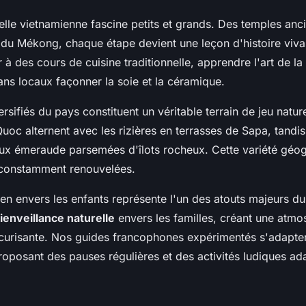
relle vietnamienne fascine petits et grands. Des temples an
 du Mékong, chaque étape devient une leçon d'histoire viva
 à des cours de cuisine traditionnelle, apprendre l'art de la
sans locaux façonner la soie et la céramique.
sifiés du pays constituent un véritable terrain de jeu natur
Quoc alternent avec les rizières en terrasses de Sapa, tandi
ux émeraude parsemées d'îlots rocheux. Cette variété géog
constamment renouvelées.
ien envers les enfants représente l'un des atouts majeurs d
ienveillance naturelle
envers les familles, créant une atm
curisante. Nos guides francophones expérimentés s'adapte
proposant des pauses régulières et des activités ludiques a