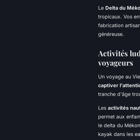
Le
Delta du Mék
tropicaux. Vos enf
fabrication artisa
généreuse.
Activités lu
voyageurs
Un voyage au Viet
captiver l'attent
tranche d'âge tro
Les
activités nau
permet aux enfant
le delta du Mékong
kayak dans les ea