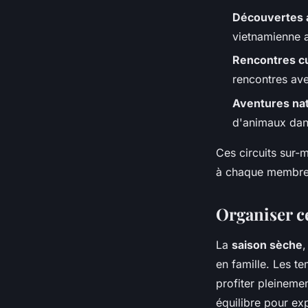
Découvertes a
vietnamienne ad
Rencontres cul
rencontres ave
Aventures nat
d'animaux dans
Ces circuits sur-
à chaque membre 
Organiser ce
La
saison sèche
,
en famille. Les te
profiter pleinemen
équilibre pour exp