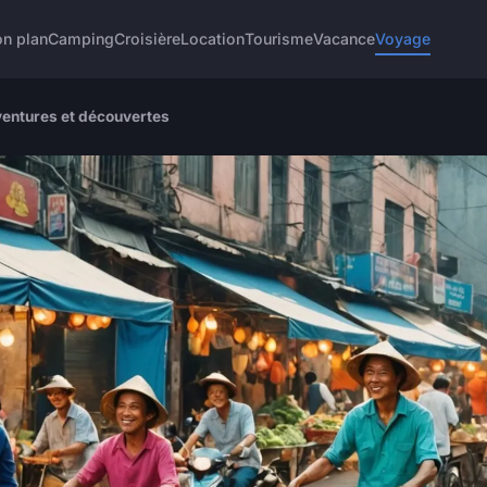
n plan
Camping
Croisière
Location
Tourisme
Vacance
Voyage
aventures et découvertes