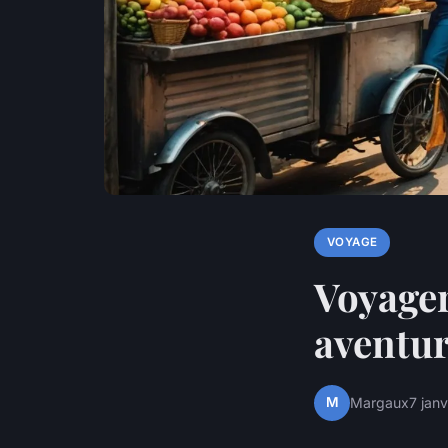
VOYAGE
Voyager
aventur
M
Margaux
7 jan