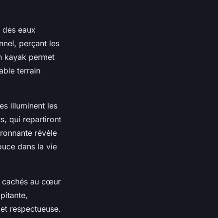
t des eaux
nnel, perçant les
en kayak permet
ble terrain
s illuminent les
s, qui repartiront
ironnante révèle
ouce dans la vie
es cachés au cœur
pitante,
et respectueuse.