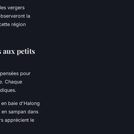
des vergers
observeront la
cette région
 aux petits
t pensées pour
le. Chaque
udiques.
e en baie d'Halong
de en sampan dans
rs apprécient le