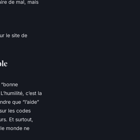
aire de mal, mais
r le site de
ble
e “bonne
’humilité, c’est la
ndre que “l’aide”
sur les codes
rs. Et surtout,
e le monde ne