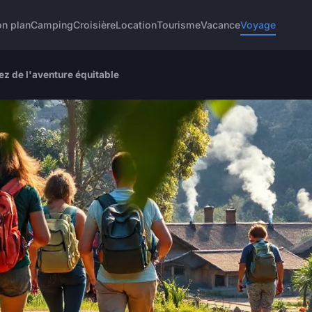
n plan
Camping
Croisière
Location
Tourisme
Vacance
Voyage
tez de l'aventure équitable