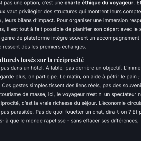
st pas une option, c’est une
charte éthique du voyageur
. E
eux vaut privilégier des structures qui montrent leurs compte
x, leurs bilans d’impact. Pour organiser une immersion res
s, il est tout à fait possible de planifier son départ avec le 
e genre de plateforme intègre souvent un accompagnement 
se ressent dès les premiers échanges.
lturels basés sur la réciprocité
pas dans un hôtel. À table, pas derrière un objectif. L’imme
egarde plus, on participe. Le matin, on aide à pétrir le pain ;
 Ces gestes simples tissent des liens réels, pas des souvenir
ourisme de masse, ici, le voyageur n’est ni un spectateur ni
ciprocité, c’est la vraie richesse du séjour. L’économie circul
pas parasitée. Pas de quoi fouetter un chat, dira-t-on ? Et p
là que le monde rapetisse - sans effacer ses différences, 