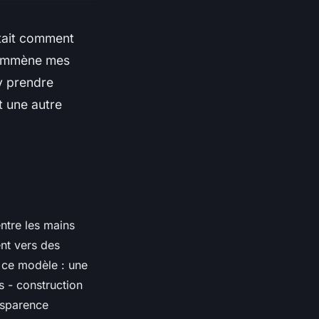
tait comment
j’emmène mes
y prendre
t une autre
ntre les mains
nt vers des
se ce modèle : une
s - construction
nsparence