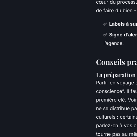
cœur du processus
de faire du bien 
✅
Labels à sur
✅
Signe d’ale
l’agence.
Conseils pr
La préparation 
Partir en voyage 
conscience”. Il fa
première clé. Voi
ne se distribue p
culturels : certai
parlez-en à vos e
tourne pas au mê