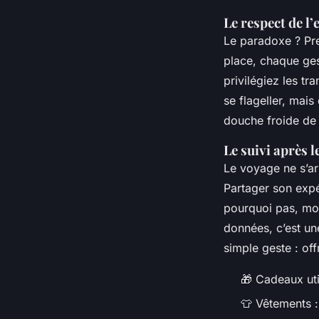
Le respect de l
Le paradoxe ? Pre
place, chaque ge
privilégiez les tr
se flageller, mai
douche froide de 3
Le suivi après l
Le voyage ne s’arr
Partager son expér
pourquoi pas, mo
données, c’est un
simple geste : off
🎁 Cadeaux util
👕 Vêtements : 