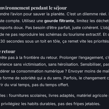
’environnement pendant le séjour
ndre l’avion pour sauver la planète. C’est un dilemme réel. 
ste compte. Utilisez une
gourde filtrante
, limitez les déchet
ansports doux. Pas besoin d’être parfait, juste cohérent. L’obj
s de ne pas reproduire les schémas du tourisme extractif. Et
0 secondes sous un toit en tôle, ça remet vite les priorités
e retour
ête pas à la frontière du retour. Prolonger l’engagement, c’
ience sans victimisation, sans héroïsation. Sensibiliser, pas
dérer sa consommation numérique ? Envoyer moins de mails
e forme de sobriété qui a du sens. Parfois, le changemen
rir du vrai temps, pas du temps offert.
es : fournitures scolaires, livres adaptés, matériel agricole
privilégiez les habits durables, pas des fripes jetables.