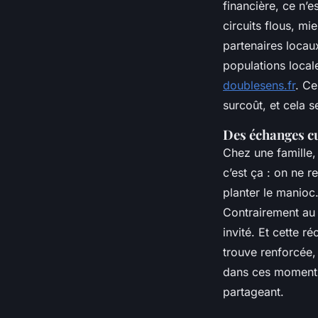
financière, ce n’e
circuits flous, mi
partenaires locau
populations locale
doublesens.fr
. C
surcoût, et cela 
Des échanges cu
Chez une famille, 
c’est ça : on ne r
planter le manioc.
Contrairement au t
invité. Et cette ré
trouve renforcée, 
dans ces moments-
partageant.